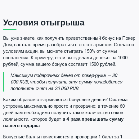
Условия отыгрыша
Вы уже знаете, как получить приветственный бонус на Покер
Дом, настало время разобраться с его отыгрышем. Согласно
условиям акции, вы можете отыграть 150% от суммы
пополнения. К примеру, если вы сделали депозит на 1000
рублей, сумма вашего бонуса составит 1500 рублей.
Максимум подарочных денег от покер-рума — 30
000 RUB, чтобы получить эту сумму понадобится
пополнить счет на 20 000 RUB.
Каким образом отыгрываются бонусные деньги? Система
устроена максимально просто и прозрачно: в течение 60
дней вам необходимо получить такое количество очков
лояльности, которое будет
в 4 раза превышать сумму
вашего подарка
.
Бонусные баллы начисляются в пропорции 1 балл за 1