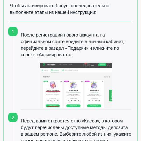
Чтобы активировать бонус, последовательно
выполните этапы из нашей инструкции:
1
После регистрации нового аккаунта на
официальном сайте войдите в личный кабинет,
перейдите в раздел «Подарки» и кликните по
кнопке «Активировать»:
2
Перед вами откроется окно «Касса», в котором
будут перечислены доступные методы депозита
в вашем регионе. Выберите любой из них, укажите
сумму пополнения и кликните по кнопке