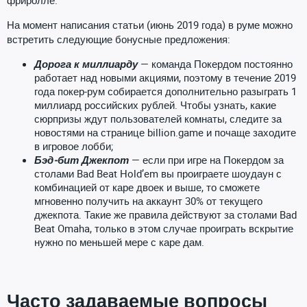
На момент написания статьи (июнь 2019 года) в руме можно
встретить следующие бонусные предложения:
Дорога к миллиарду
— команда Покердом постоянно
работает над новыми акциями, поэтому в течение 2019
года покер-рум собирается дополнительно разыграть 1
миллиард российских рублей. Чтобы узнать, какие
сюрпризы ждут пользователей комнаты, следите за
новостями на странице billion.game и почаще заходите
в игровое лобби;
Бэд-бит Джекпот
— если при игре на Покердом за
столами Bad Beat Hold’em вы проиграете шоудаун с
комбинацией от каре двоек и выше, то сможете
мгновенно получить на аккаунт 30% от текущего
джекпота. Такие же правила действуют за столами Bad
Beat Omaha, только в этом случае проиграть вскрытие
нужно по меньшей мере с каре дам.
Часто задаваемые вопросы