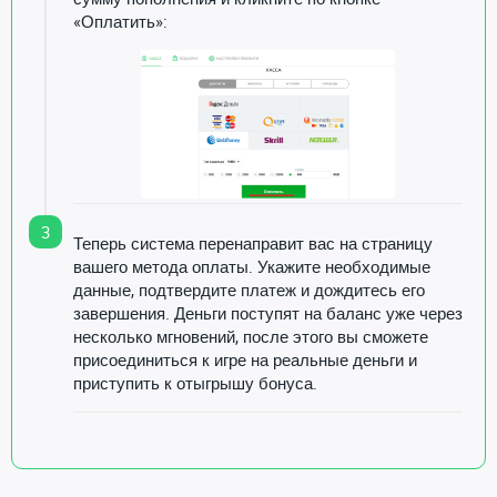
«Оплатить»:
3
Теперь система перенаправит вас на страницу
вашего метода оплаты. Укажите необходимые
данные, подтвердите платеж и дождитесь его
завершения. Деньги поступят на баланс уже через
несколько мгновений, после этого вы сможете
присоединиться к игре на реальные деньги и
приступить к отыгрышу бонуса.