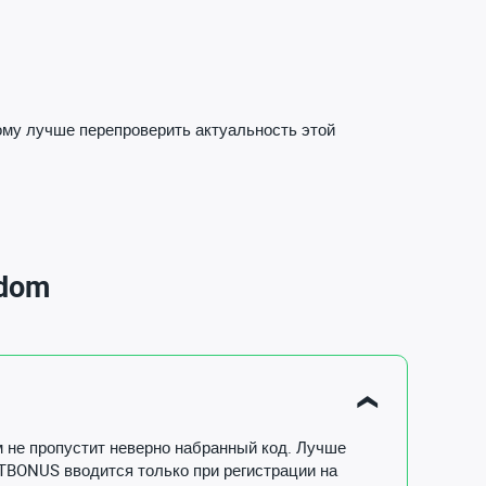
ому лучше перепроверить актуальность этой
rdom
ом не пропустит неверно набранный код. Лучше
ARTBONUS вводится только при регистрации на