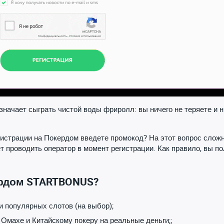
начает сыграть чистой воды фриролл: вы ничего не теряете и н
егистрации на Покердом введете промокод? На этот вопрос сложн
ет проводить оператор в момент регистрации. Как правило, вы п
кердом STARTBONUS?
и популярных слотов (на выбор);
Омахе и Китайскому покеру на реальные деньги;;