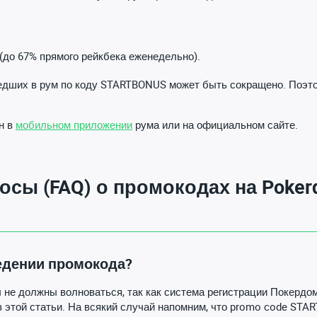
(до 67% прямого рейкбека еженедельно).
шедших в рум по коду STARTBONUS может быть сокращено. Поэт
н в
мобильном приложении
рума или на официальном сайте.
сы (FAQ) о промокодах на Poke
ведении промокода?
вы не должны волноваться, так как система регистрации Покерд
из этой статьи. На всякий случай напомним, что promo code ST