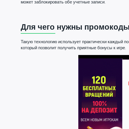
может заблокировать обе учетные записи.
Для чего нужны промокод
Такую технологию использует практически каждый пок
который позволит получить приятные бонусы к игре.