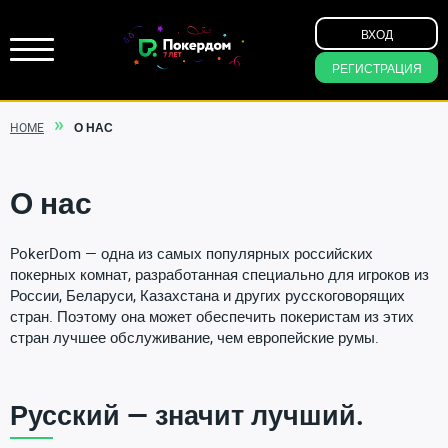
ВХОД
РЕГИСТРАЦИЯ
HOME
О НАС
О нас
PokerDom — одна из самых популярных российских
покерных комнат, разработанная специально для игроков из
России, Беларуси, Казахстана и других русскоговорящих
стран. Поэтому она может обеспечить покеристам из этих
стран лучшее обслуживание, чем европейские румы.
Русский — значит лучший.