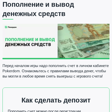
Пополнение и вывод
денежных средств
Перед началом игры надо пополнить счет в личном кабинете
Pokerdom. Ознакомьтесь с правилами вывода денег, чтобы
вы могли в любое время снять выигрыш с игрового счета!
Как сделать депозит
Пополнить счет можно после регистрации.