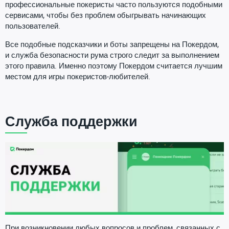
профессиональные покеристы часто пользуются подобными
сервисами, чтобы без проблем обыгрывать начинающих
пользователей.
Все подобные подсказчики и боты запрещены на Покердом,
и служба безопасности рума строго следит за выполнением
этого правила. Именно поэтому Покердом считается лучшим
местом для игры покеристов-любителей.
Служба поддержки
При возникновении любых вопросов и проблем, связанных с