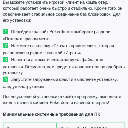
Вы можете установить игровой клиент на компьютер,
который работает очень быстро и стабильно. Кроме того, он
обеспечивает стабильное соединение без блокировок. Для
его установки:
Перейдите на сайт Pokerdom и выберите раздели
«Покер» в правом меню.
Нажмите на ссылку «Скачать приложение», которая
расположена рядом с кнопкой «Играть».
Начнется автоматическая загрузка файла для
установки. Возможно, вам придется дополнительно одобрить
установку.
Запустите загруженный файл и выполните установку,
следуя инструкциям.
После успешной установки откройте программу, выполните
вход в личный кабинет Pokerdom и начинайте играть!
Минимальные системные требования для ПК