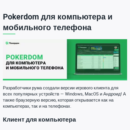
Pokerdom для компьютера и
мобильного телефона
Разработчики рума создали версии игрового клиента для
всех популярных устройств — Windows, MacOS и Андроид! А
также браузерную версию, которая открывается как на
компьютерах, так и на телефонах.
Клиент для компьютера