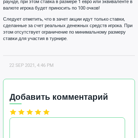
раунде, при этом ставка в размере 1 евро или эквиваленте в
валюте игрока будет приносить по 100 очков!
Следует отметить, что в зачет акции идут только ставки,
сделанные за счет реальных денежных средств игрока. При
этом отсутствует ограничение по минимальному размеру
ставки для участия в турнире.
22 SEP 2021, 4:46 PM
Добавить комментарий