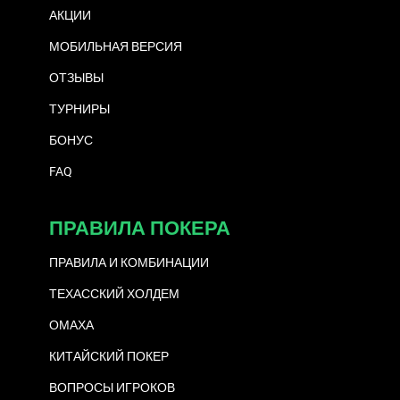
АКЦИИ
МОБИЛЬНАЯ ВЕРСИЯ
ОТЗЫВЫ
ТУРНИРЫ
БОНУС
FAQ
ПРАВИЛА ПОКЕРА
ПРАВИЛА И КОМБИНАЦИИ
ТЕХАССКИЙ ХОЛДЕМ
ОМАХА
КИТАЙСКИЙ ПОКЕР
ВОПРОСЫ ИГРОКОВ