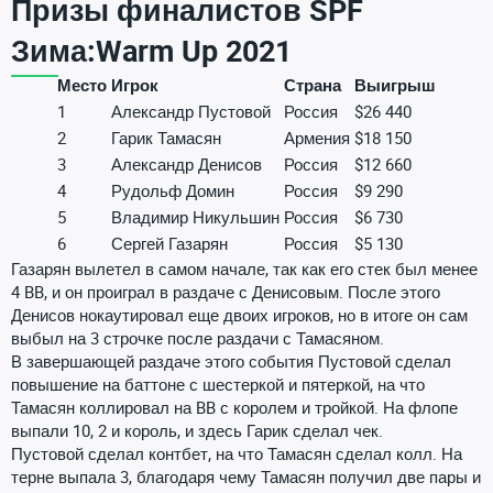
Призы финалистов SPF
Зима:Warm Up 2021
Место
Игрок
Страна
Выигрыш
1
Александр Пустовой
Россия
$26 440
2
Гарик Тамасян
Армения
$18 150
3
Александр Денисов
Россия
$12 660
4
Рудольф Домин
Россия
$9 290
5
Владимир Никульшин
Россия
$6 730
6
Сергей Газарян
Россия
$5 130
Газарян вылетел в самом начале, так как его стек был менее
4 BB, и он проиграл в раздаче с Денисовым. После этого
Денисов нокаутировал еще двоих игроков, но в итоге он сам
выбыл на 3 строчке после раздачи с Тамасяном.
В завершающей раздаче этого события Пустовой сделал
повышение на баттоне с шестеркой и пятеркой, на что
Тамасян коллировал на BB с королем и тройкой. На флопе
выпали 10, 2 и король, и здесь Гарик сделал чек.
Пустовой сделал контбет, на что Тамасян сделал колл. На
терне выпала 3, благодаря чему Тамасян получил две пары и