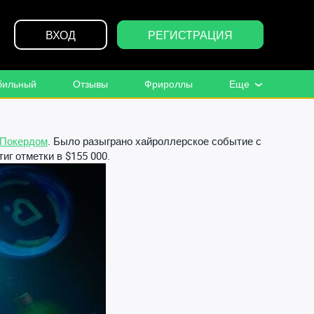
ВХОД
РЕГИСТРАЦИЯ
бильный
Отзывы
Фрироллы
Еще
Покердом
. Было разыграно хайроллерское событие с
иг отметки в $155 000.