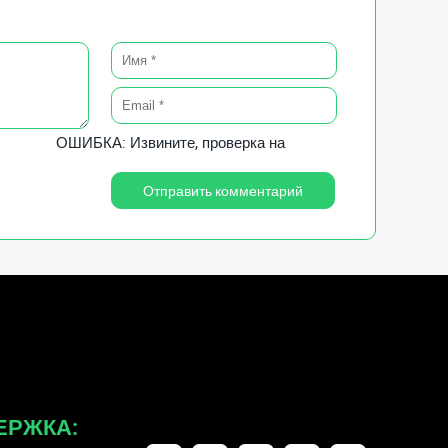
ОШИБКА: Извините, проверка на
ЕРЖКА: