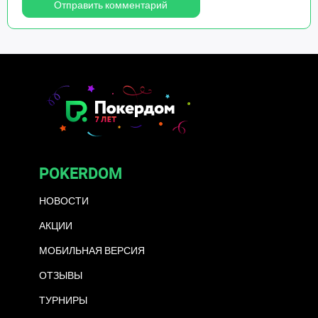
POKERDOM
НОВОСТИ
АКЦИИ
МОБИЛЬНАЯ ВЕРСИЯ
ОТЗЫВЫ
ТУРНИРЫ