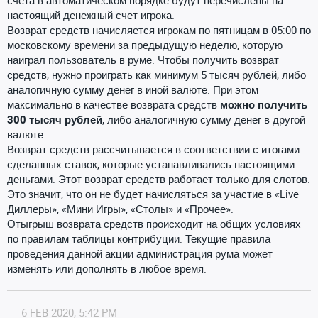
счета в автоматическом порядке будут перечислены на
настоящий денежный счет игрока.
Возврат средств начисляется игрокам по пятницам в 05:00 по
московскому времени за предыдущую неделю, которую
наиграл пользователь в руме. Чтобы получить возврат
средств, нужно проиграть как минимум 5 тысяч рублей, либо
аналогичную сумму денег в иной валюте. При этом
максимально в качестве возврата средств
можно получить
300 тысяч рублей
, либо аналогичную сумму денег в другой
валюте.
Возврат средств рассчитывается в соответствии с итогами
сделанных ставок, которые устанавливались настоящими
деньгами. Этот возврат средств работает только для слотов.
Это значит, что он не будет начисляться за участие в «Live
Диллеры», «Мини Игры», «Столы» и «Прочее».
Отыгрыш возврата средств происходит на общих условиях
по правилам таблицы контрибуции. Текущие правила
проведения данной акции администрация рума может
изменять или дополнять в любое время.
6 FEB 2020, 5:42 PM