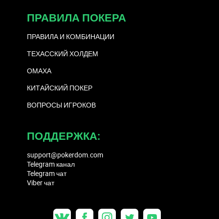
ПРАВИЛА ПОКЕРА
ПРАВИЛА И КОМБИНАЦИИ
ТЕХАССКИЙ ХОЛДЕМ
ОМАХА
КИТАЙСКИЙ ПОКЕР
ВОПРОСЫ ИГРОКОВ
ПОДДЕРЖКА:
support@pokerdom.com
Telegram канал
Telegram чат
Viber чат