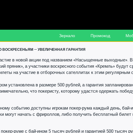
Зеркало
Промокод
Мо
ПО ВОСКРЕСЕНЬЯМ — УВЕЛИЧЕННАЯ ГАРАНТИЯ
частие в новой акции под названием «Насыщенные выходные». В
ий пряник», а участники воскресного события «Кремль» будут с
билеты на участие в отборочных сателлитах к этим регулярным
тором установлена в размере 500 рублей, а гарантия запланиров
имечательно, что покеристу, которому удастся одержать победу
ому событию доступны игрокам покер-рума каждый день, бай-ин
ки могут начать с фрироллов, либо получить бесплатный билет
покер-руме с бай-ином 5 тысяч рублей и гарантией 500 тысяч р