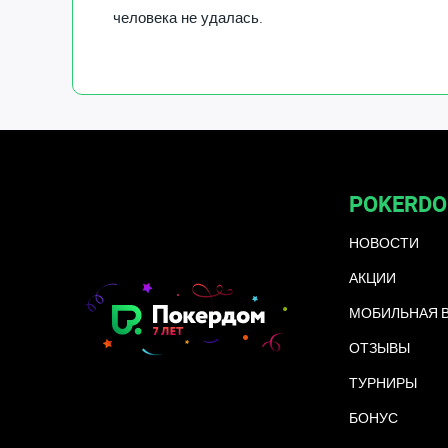
человека не удалась.
POKERD
НОВОСТИ
АКЦИИ
МОБИЛЬНАЯ 
ОТЗЫВЫ
ТУРНИРЫ
БОНУС