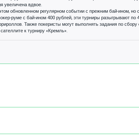
ия увеличена вдвое.
в этом обновленном регулярном событии с прежним бай-ином, но 
кер-руме с бай-ином 400 рублей, эти турниры разыгрывают по 4
 фрироллов. Также покеристы могут выполнять задания по сбору
сателлите к турниру «Кремль».