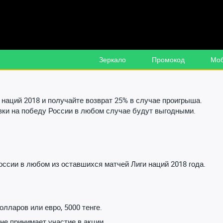
Зеркало
Промокод
Мо
 наций 2018 и получайте возврат 25% в случае проигрыша.
ки на победу России в любом случае будут выгодными.
ссии в любом из оставшихся матчей Лиги наций 2018 года.
лларов или евро, 5000 тенге.
не принимает участие в акции.