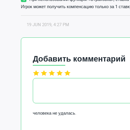
Игрок может получить компенсацию только за 1 ставк
19 JUN 2019, 4:27 PM
Добавить комментарий
человека не удалась.