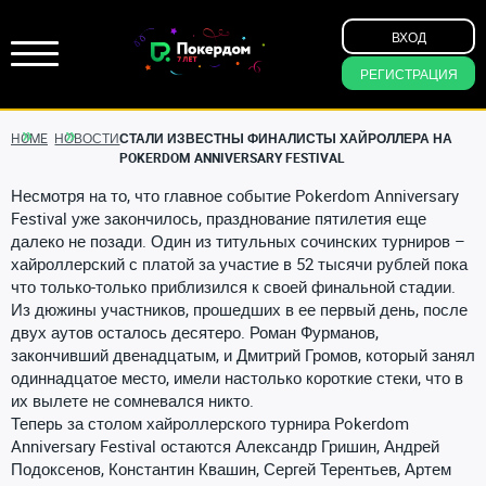
ВХОД
РЕГИСТРАЦИЯ
HOME
НОВОСТИ
СТАЛИ ИЗВЕСТНЫ ФИНАЛИСТЫ ХАЙРОЛЛЕРА НА
POKERDOM ANNIVERSARY FESTIVAL
Несмотря на то, что главное событие Pokerdom Anniversary
Festival уже закончилось, празднование пятилетия еще
далеко не позади. Один из титульных сочинских турниров –
хайроллерский с платой за участие в 52 тысячи рублей пока
что только-только приблизился к своей финальной стадии.
Из дюжины участников, прошедших в ее первый день, после
двух аутов осталось десятеро. Роман Фурманов,
закончивший двенадцатым, и Дмитрий Громов, который занял
одиннадцатое место, имели настолько короткие стеки, что в
их вылете не сомневался никто.
Теперь за столом хайроллерского турнира Pokerdom
Anniversary Festival остаются Александр Гришин, Андрей
Подоксенов, Константин Квашин, Сергей Терентьев, Артем