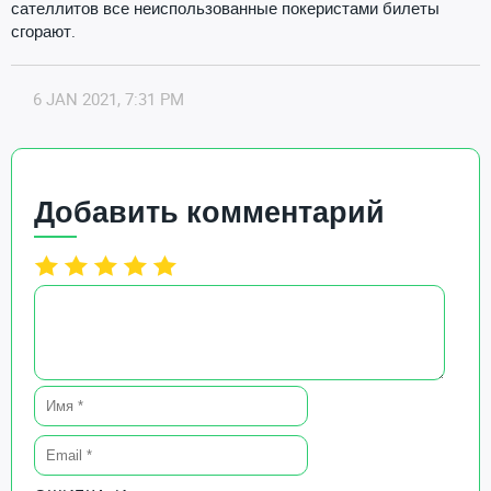
сателлитов все неиспользованные покеристами билеты
сгорают.
6 JAN 2021, 7:31 PM
Добавить комментарий