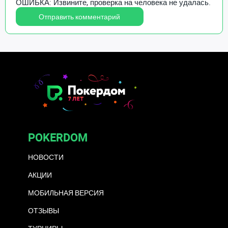
ОШИБКА: Извините, проверка на человека не удалась.
POKERDOM
НОВОСТИ
АКЦИИ
МОБИЛЬНАЯ ВЕРСИЯ
ОТЗЫВЫ