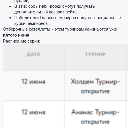
рублей;
В этих событиях игроки смогут получать
дополнительный возврат рейка;
Победители Главных Турниров получат специальные
кубки чемпионов.
Отборочные сателлиты к этим турнирам начинаются уже
пятого июня
.
Расписание серии: