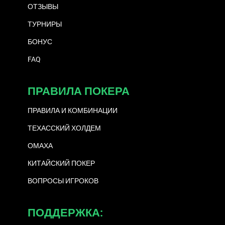
ОТЗЫВЫ
ТУРНИРЫ
БОНУС
FAQ
ПРАВИЛА ПОКЕРА
ПРАВИЛА И КОМБИНАЦИИ
ТЕХАССКИЙ ХОЛДЕМ
ОМАХА
КИТАЙСКИЙ ПОКЕР
ВОПРОСЫ ИГРОКОВ
ПОДДЕРЖКА: