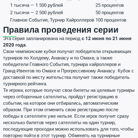
1 тысяча — 1 500 рублей
25 процентов
2 тысячи — 2 500 рублей
50 процентов
Главное Событие, Турнир Хайроллеров
100 процентов
Правила проведения серии
Эта серия запланирована на период
с 12 июня по 21 июня
2020 года
.
Свои чемпионские кубки получат победители открывающих
турниров по Холдему, Ананасу и по Омахе, а также
победители Главного События, турнира хайроллеров и
Гранд-Ивентов по Омахе и Прогрессивному Ананасу. Кубок с
доставкой по месту жительства получит также победитель
турнирного рейтинга.
Те игроки, которые получат свои билеты на целевые турниры
через отборочные сателлиты, пройдут регистрацию в
событии, на которое они отбирались, автоматическим
образом. При этом отменить свою регистрацию после
победы в сателлите уже нельзя. Если игрок получит сразу
несколько билетов через сателлиты на один турнир,
последующие проходки можно использовать для того, чтобы
повторно пойти в этот турнир. Обменять на турнирные