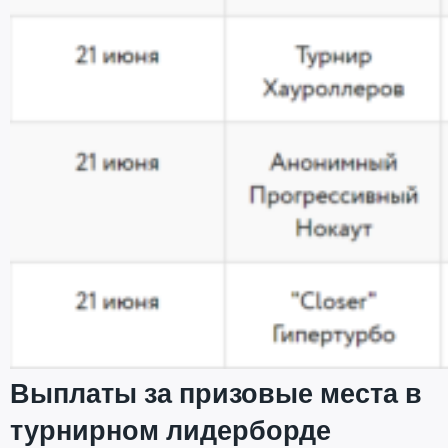
Выплаты за призовые места в
турнирном лидерборде