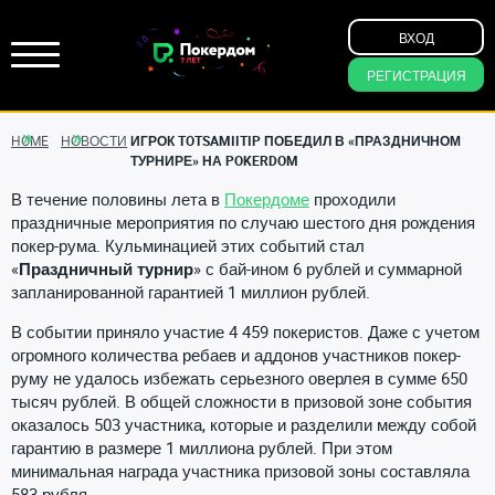
ВХОД
РЕГИСТРАЦИЯ
HOME
НОВОСТИ
ИГРОК TOTSAMIITIP ПОБЕДИЛ В «ПРАЗДНИЧНОМ
ТУРНИРЕ» НА POKERDOM
В течение половины лета в
Покердоме
проходили
праздничные мероприятия по случаю шестого дня рождения
покер-рума. Кульминацией этих событий стал
«
Праздничный турнир
» с бай-ином 6 рублей и суммарной
запланированной гарантией 1 миллион рублей.
В событии приняло участие 4 459 покеристов. Даже с учетом
огромного количества ребаев и аддонов участников покер-
руму не удалось избежать серьезного оверлея в сумме 650
тысяч рублей. В общей сложности в призовой зоне события
оказалось 503 участника, которые и разделили между собой
гарантию в размере 1 миллиона рублей. При этом
минимальная награда участника призовой зоны составляла
583 рубля.