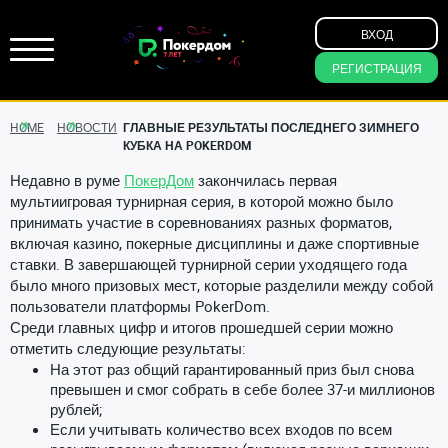
ВХОД
РЕГИСТРАЦИЯ
HOME
НОВОСТИ
ГЛАВНЫЕ РЕЗУЛЬТАТЫ ПОСЛЕДНЕГО ЗИМНЕГО
КУБКА НА POKERDOM
Недавно в руме
ПокерДом
закончилась первая
мультиигровая турнирная серия, в которой можно было
принимать участие в соревнованиях разных форматов,
включая казино, покерные дисциплины и даже спортивные
ставки. В завершающей турнирной серии уходящего года
было много призовых мест, которые разделили между собой
пользователи платформы PokerDom.
Среди главных цифр и итогов прошедшей серии можно
отметить следующие результаты:
На этот раз общий гарантированный приз был снова
превышен и смог собрать в себе более 37-и миллионов
рублей;
Если учитывать количество всех входов по всем