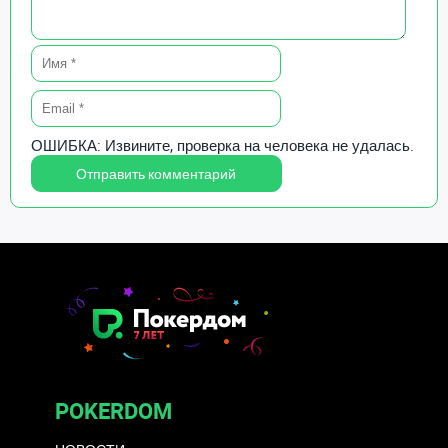
ОШИБКА: Извините, проверка на человека не удалась.
POKERDOM