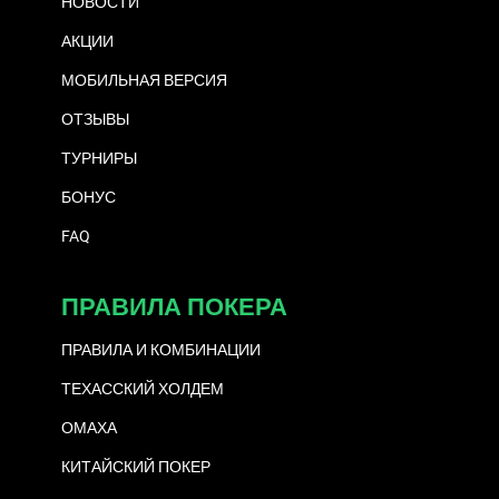
НОВОСТИ
АКЦИИ
МОБИЛЬНАЯ ВЕРСИЯ
ОТЗЫВЫ
ТУРНИРЫ
БОНУС
FAQ
ПРАВИЛА ПОКЕРА
ПРАВИЛА И КОМБИНАЦИИ
ТЕХАССКИЙ ХОЛДЕМ
ОМАХА
КИТАЙСКИЙ ПОКЕР