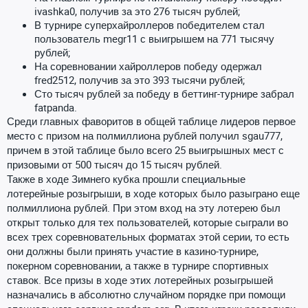
ivashka0, получив за это 276 тысяч рублей;
В турнире суперхайроллеров победителем стал
пользователь megr11 с выигрышем на 771 тысячу
рублей;
На соревновании хайроллеров победу одержал
fred2512, получив за это 393 тысячи рублей;
Сто тысяч рублей за победу в беттинг-турнире забрал
fatpanda.
Среди главных фаворитов в общей таблице лидеров первое
место с призом на полмиллиона рублей получил sgau777,
причем в этой таблице было всего 25 выигрышных мест с
призовыми от 500 тысяч до 15 тысяч рублей.
Также в ходе Зимнего кубка прошли специальные
лотерейные розыгрыши, в ходе которых было разыграно еще
полмиллиона рублей. При этом вход на эту лотерею был
открыт только для тех пользователей, которые сыграли во
всех трех соревновательных форматах этой серии, то есть
они должны были принять участие в казино-турнире,
покерном соревновании, а также в турнире спортивных
ставок. Все призы в ходе этих лотерейных розыгрышей
назначались в абсолютно случайном порядке при помощи