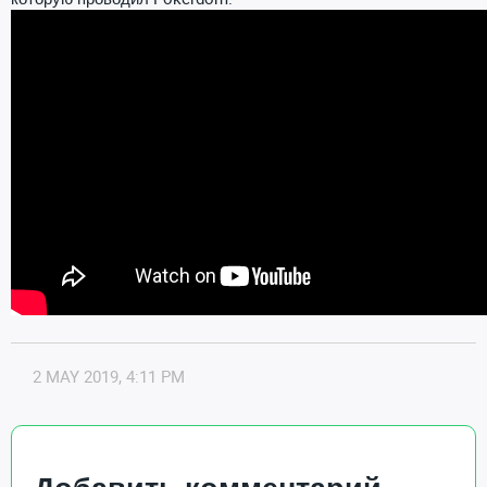
2 MAY 2019, 4:11 PM