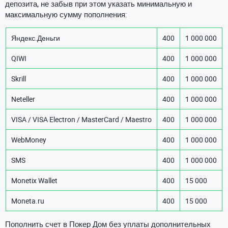
депозита, не забыв при этом указать минимальную и
максимальную сумму пополнения:
Яндекс.Деньги
400
1 000 000
QIWI
400
1 000 000
Skrill
400
1 000 000
Neteller
400
1 000 000
VISA / VISA Electron / MasterCard / Maestro
400
1 000 000
WebMoney
400
1 000 000
SMS
400
1 000 000
Monetix Wallet
400
15 000
Moneta.ru
400
15 000
Пополнить счет в Покер Дом без уплаты дополнительных