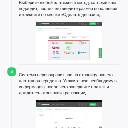
Выберите любой платежный метод, который вам
подходит, после чего введите размер пополнения
и кликните по кнопке «Сделать депозит»;
4
Система перенаправит вас на страницу вашего
платежного средства. Укажите всю необходимую
информацию, после чего завершите платеж и
дождитесь окончания транзакции;