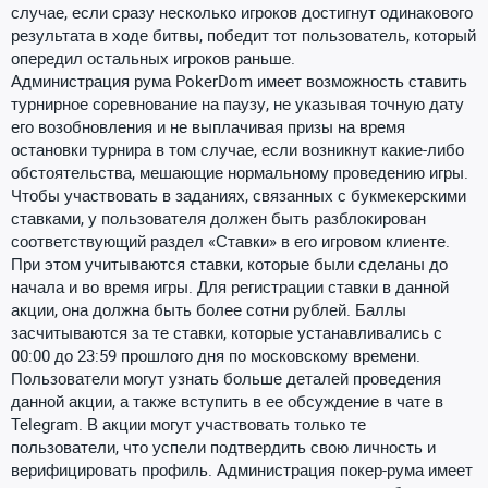
случае, если сразу несколько игроков достигнут одинакового
результата в ходе битвы, победит тот пользователь, который
опередил остальных игроков раньше.
Администрация рума PokerDom имеет возможность ставить
турнирное соревнование на паузу, не указывая точную дату
его возобновления и не выплачивая призы на время
остановки турнира в том случае, если возникнут какие-либо
обстоятельства, мешающие нормальному проведению игры.
Чтобы участвовать в заданиях, связанных с букмекерскими
ставками, у пользователя должен быть разблокирован
соответствующий раздел «Ставки» в его игровом клиенте.
При этом учитываются ставки, которые были сделаны до
начала и во время игры. Для регистрации ставки в данной
акции, она должна быть более сотни рублей. Баллы
засчитываются за те ставки, которые устанавливались с
00:00 до 23:59 прошлого дня по московскому времени.
Пользователи могут узнать больше деталей проведения
данной акции, а также вступить в ее обсуждение в чате в
Telegram. В акции могут участвовать только те
пользователи, что успели подтвердить свою личность и
верифицировать профиль. Администрация покер-рума имеет