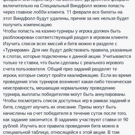
включительно на Специальный Виндфолл можно попасть
через главное лобби клиента. 11 февраля все билеты на
этот Виндфолл будут удалены, причем за них нельзя будет
получить компенсацию.
Чтобы попасть на казино-турниры у игрока должен быть
разблокирован соответствующий раздел в игровом клиенте.
Изучить список всех миссий и битв можно в разделе с
«Турнирами». Для них будут действовать правила, указанные
в слотах, которые подключены к данной акции. Учитываются
только те ставки, что были сделаны с реального игрового
счета пользователя. Общий приз заданий разделят те
игроки, которые смогут пройти квалификацию. Если во время
проведения этих турниров возникнет какая-либо техническая
неисправность, мешающая нормальному проведению
турнира, выплаты победителям могут быть аннулированы.
Чтобы посмотреть список доступных игр в рамках заданий и
битв, следует изучить их описание. Призы могут быть
начислены на счет победителя в течение суток после того,
как задание закончится. В заданиях участвуют ставки от 90
рублей. Изучить все правила проведения битв можно в
специальной таблице, относящейся к этой акции. В том