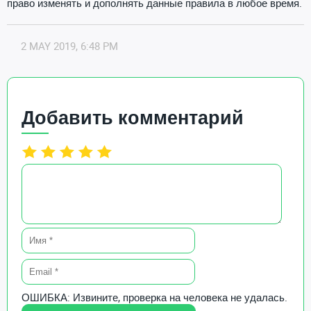
право изменять и дополнять данные правила в любое время.
2 MAY 2019, 6:48 PM
Добавить комментарий
ОШИБКА: Извините, проверка на человека не удалась.