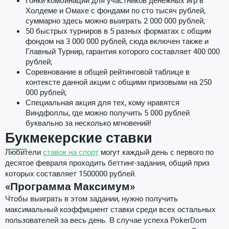
Гонки комбинаций для участников денежных игр в
Холдеме и Омахе с фондами по сто тысяч рублей,
суммарно здесь можно выиграть 2 000 000 рублей;
50 быстрых турниров в 5 разных форматах с общим
фондом на 3 000 000 рублей, сюда включен также и
Главный Турнир, гарантия которого составляет 400 000
рублей;
Соревнование в общей рейтинговой таблице в
контексте данной акции с общими призовыми на 250
000 рублей;
Специальная акция для тех, кому нравятся
Виндфоллы, где можно получить 5 000 рублей
буквально за несколько мгновений!
Букмекерские ставки
Любители
ставок на спорт
могут каждый день с первого по
десятое февраля проходить беттинг-задания, общий приз
которых составляет 1500000 рублей.
«Программа Максимум»
Чтобы выиграть в этом задании, нужно получить
максимальный коэффициент ставки среди всех остальных
пользователей за весь день. В случае успеха PokerDom