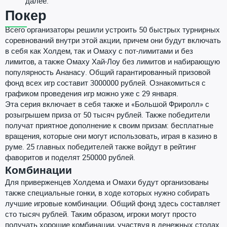
далее.
Покер
Всего организаторы решили устроить 50 быстрых турнирных
соревнований внутри этой акции, причем они будут включать
в себя как Холдем, так и Омаху с пот-лимитами и без
лимитов, а также Омаху Хай-Лоу без лимитов и набирающую
популярность Ананасу. Общий гарантированный призовой
фонд всех игр составит 3000000 рублей. Ознакомиться с
графиком проведения игр можно уже с 29 января.
Эта серия включает в себя также и «Большой Фриролл» с
розыгрышем приза от 50 тысяч рублей. Также победители
получат приятное дополнение к своим призам: бесплатные
вращения, которые они могут использовать, играя в казино в
руме. 25 главных победителей также войдут в рейтинг
фаворитов и поделят 250000 рублей.
Комбинации
Для приверженцев Холдема и Омахи будут организованы
также специальные гонки, в ходе которых нужно собирать
лучшие игровые комбинации. Общий фонд здесь составляет
сто тысяч рублей. Таким образом, игроки могут просто
получать хорошие комбинации, участвуя в денежных столах