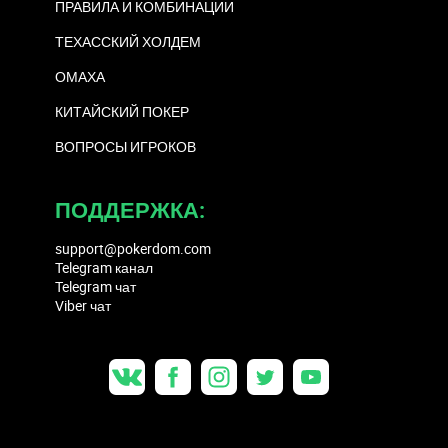
ПРАВИЛА И КОМБИНАЦИИ
ТЕХАССКИЙ ХОЛДЕМ
ОМАХА
КИТАЙСКИЙ ПОКЕР
ВОПРОСЫ ИГРОКОВ
ПОДДЕРЖКА:
support@pokerdom.com
Telegram канал
Telegram чат
Viber чат