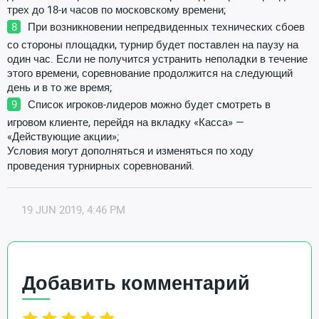
трех до 18-и часов по московскому времени;
При возникновении непредвиденных технических сбоев
со стороны площадки, турнир будет поставлен на паузу на
один час. Если не получится устранить неполадки в течение
этого времени, соревнование продолжится на следующий
день и в то же время;
Список игроков-лидеров можно будет смотреть в
игровом клиенте, перейдя на вкладку «Касса» —
«Действующие акции»;
Условия могут дополняться и изменяться по ходу
проведения турнирных соревнований.
19 JUN 2019, 4:46 PM
Добавить комментарий