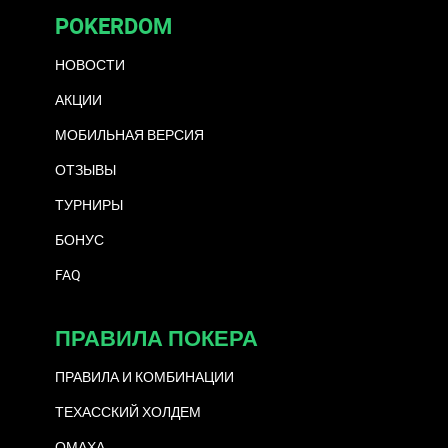
POKERDOM
НОВОСТИ
АКЦИИ
МОБИЛЬНАЯ ВЕРСИЯ
ОТЗЫВЫ
ТУРНИРЫ
БОНУС
FAQ
ПРАВИЛА ПОКЕРА
ПРАВИЛА И КОМБИНАЦИИ
ТЕХАССКИЙ ХОЛДЕМ
ОМАХА