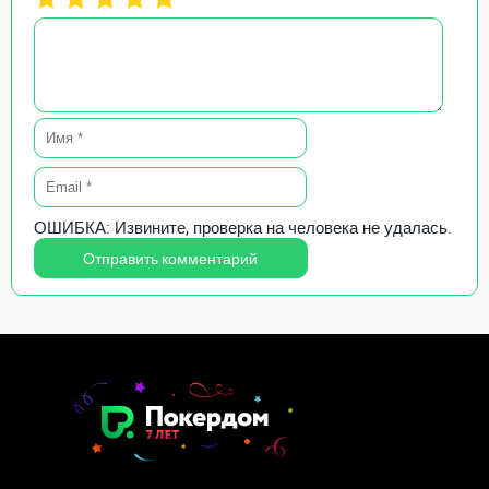
ОШИБКА: Извините, проверка на человека не удалась.