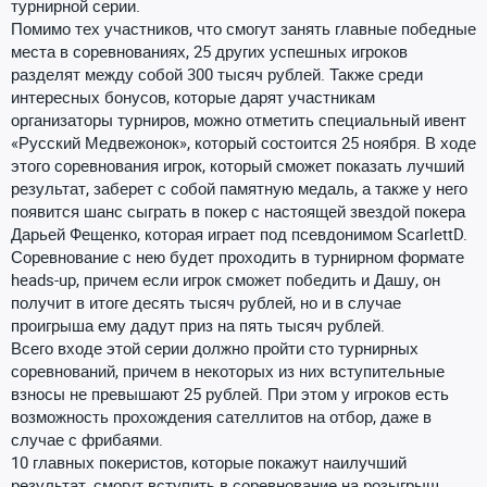
турнирной серии.
Помимо тех участников, что смогут занять главные победные
места в соревнованиях, 25 других успешных игроков
разделят между собой 300 тысяч рублей. Также среди
интересных бонусов, которые дарят участникам
организаторы турниров, можно отметить специальный ивент
«Русский Медвежонок», который состоится 25 ноября. В ходе
этого соревнования игрок, который сможет показать лучший
результат, заберет с собой памятную медаль, а также у него
появится шанс сыграть в покер с настоящей звездой покера
Дарьей Фещенко, которая играет под псевдонимом ScarlettD.
Соревнование с нею будет проходить в турнирном формате
heads-up, причем если игрок сможет победить и Дашу, он
получит в итоге десять тысяч рублей, но и в случае
проигрыша ему дадут приз на пять тысяч рублей.
Всего входе этой серии должно пройти сто турнирных
соревнований, причем в некоторых из них вступительные
взносы не превышают 25 рублей. При этом у игроков есть
возможность прохождения сателлитов на отбор, даже в
случае с фрибаями.
10 главных покеристов, которые покажут наилучший
результат, смогут вступить в соревнование на розыгрыш