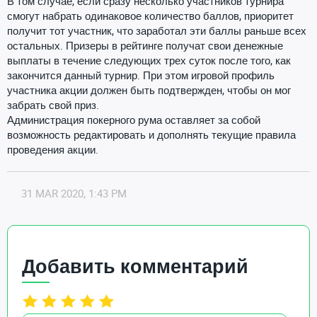
В том случае, если сразу несколько участников турнира
смогут набрать одинаковое количество баллов, приоритет
получит тот участник, что заработал эти баллы раньше всех
остальных. Призеры в рейтинге получат свои денежные
выплаты в течение следующих трех суток после того, как
закончится данный турнир. При этом игровой профиль
участника акции должен быть подтвержден, чтобы он мог
забрать свой приз.
Администрация покерного рума оставляет за собой
возможность редактировать и дополнять текущие правила
проведения акции.
31 MAR 2020, 1:43 PM
Добавить комментарий