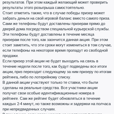
результатов. При этом каждый желающий может проверить
результаты этого розыгрыша самостоятельно.
Стоит отметить также, что в случае победы призер может
забрать деньги на свой игровой баланс вместо самого приза.
Сами же телефоны будут доставлены призерам прямо до
дверей дома посредством специальной курьерской службы.
Эти телефоны будут доставлены в течение месяца
призерам после того, как заончится данная акция. При этом
стоит заметить, что эти сроки могут измениться в том случае,
если телефоны на некоторое время пропадут из свободной
продажи.
Если призер этой акции не будет выходить на связь в
течение недели после того, как будут подведены все итоги
акции, приз переходит следующему за ним призеру по итогам
рейтинга, либо по лотерейному списку.
В данной акции участвуют только те ставки, что были
сделаны на реальные средства. Все участники акции
получат свои особые идентификационные номера в
рейтинге. Сам же рейтинг будет обновляться в течение
каждых 2-4 минут, но также возможны и задержки на полчаса
при непредвиденных случаях.