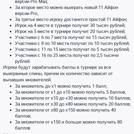
версии Pro Max;
За второе место можно выиграть новый 11 Айфон
версии Pro;
За третье место игроку достанется простой 11 Айфон;
Игрок на 4 месте в турнире получит 30 тысяч рублей;
Игрок на 5 месте в турнире получит 20 тысяч рублей;
Участники с 6 по 7 места получат по 15 тысяч рублей;
Участники с 8 по 10 места получат по 10 тысяч рублей;
Участники с 11 по 15 места получат по 5 тысяч рублей;
Участники с 16 по 25 места получат по 2,5 тысячи
рублей.
Игроки будут зарабатывать баллы в турнире за все
выигранные спины, причем их количество зависит от
выпавших множителей:
За множитель до х1 можно получить 1 балл;
За множители от х1 до х10 можно получить 5 баллов;
За множители от х10 до х30 можно получить 10 баллов;
За множители от х30 до х80 можно получить 20 баллов;
За множители от х80 до х150 можно получить 40
баллов;
За множители от х150 и больше можно получить 80
баллов.