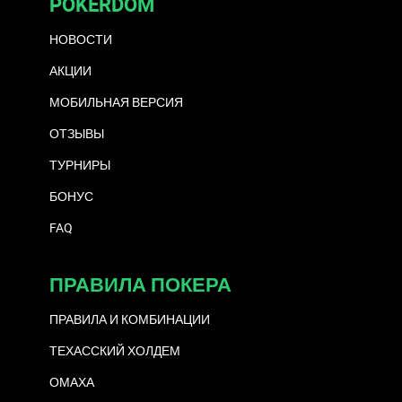
POKERDOM
НОВОСТИ
АКЦИИ
МОБИЛЬНАЯ ВЕРСИЯ
ОТЗЫВЫ
ТУРНИРЫ
БОНУС
FAQ
ПРАВИЛА ПОКЕРА
ПРАВИЛА И КОМБИНАЦИИ
ТЕХАССКИЙ ХОЛДЕМ
ОМАХА