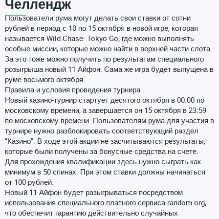
Челлендж
Пользователи рума могут делать свои ставки от сотни
рублей в период с 10 по 15 октября в новой игре, которая
называется Wild Chase: Tokyo Go, где можно выполнять
особые миссии, которые можно найти в верхней части слота.
За это тоже можно получить по результатам специального
розыгрыша новый 11 Айфон. Сама же игра будет выпущена в
руме восьмого октября.
Правила и условия проведения турнира
Новый казино-турнир стартует десятого октября в 00:00 по
московскому времени, а завершается он 15 октября в 23:59
по московскому времени. Пользователям рума для участия в
турнире нужно разблокировать соответствующий раздел
“Казино”. В ходе этой акции не засчитываются результаты,
которые были получены за бонусные средства на счете.
Для прохождения квалификации здесь нужно сыграть как
минимум в 50 спинах. При этом ставки должны начинаться
от 100 рублей.
Новый 11 Айфон будет разыгрываться посредством
использования специального платного сервиса random.org,
что обеспечит гарантию действительно случайных