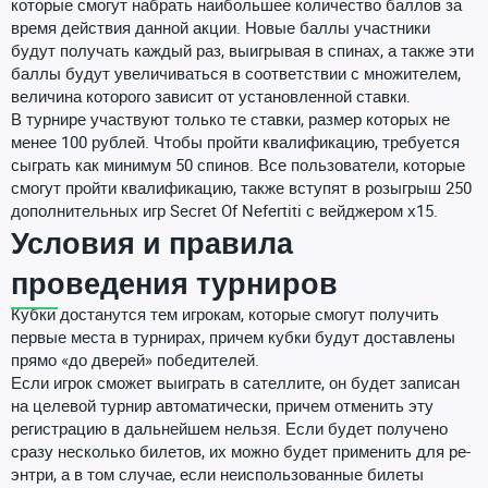
которые смогут набрать наибольшее количество баллов за
время действия данной акции. Новые баллы участники
будут получать каждый раз, выигрывая в спинах, а также эти
баллы будут увеличиваться в соответствии с множителем,
величина которого зависит от установленной ставки.
В турнире участвуют только те ставки, размер которых не
менее 100 рублей. Чтобы пройти квалификацию, требуется
сыграть как минимум 50 спинов. Все пользователи, которые
смогут пройти квалификацию, также вступят в розыгрыш 250
дополнительных игр Secret Of Nefertiti с вейджером х15.
Условия и правила
проведения турниров
Кубки достанутся тем игрокам, которые смогут получить
первые места в турнирах, причем кубки будут доставлены
прямо «до дверей» победителей.
Если игрок сможет выиграть в сателлите, он будет записан
на целевой турнир автоматически, причем отменить эту
регистрацию в дальнейшем нельзя. Если будет получено
сразу несколько билетов, их можно будет применить для ре-
энтри, а в том случае, если неиспользованные билеты