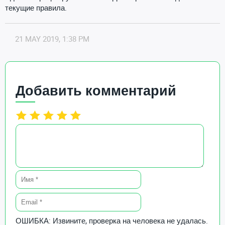
текущие правила.
21 MAY 2019, 1:38 PM
Добавить комментарий
ОШИБКА: Извините, проверка на человека не удалась.