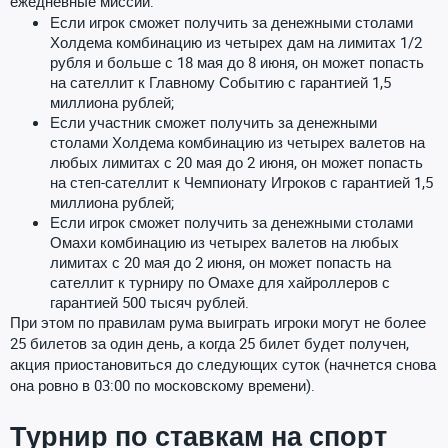
ежедневные миссии:
Если игрок сможет получить за денежными столами
Холдема комбинацию из четырех дам на лимитах 1/2
рубля и больше с 18 мая до 8 июня, он может попасть
на сателлит к Главному Событию с гарантией 1,5
миллиона рублей;
Если участник сможет получить за денежными
столами Холдема комбинацию из четырех валетов на
любых лимитах с 20 мая до 2 июня, он может попасть
на степ-сателлит к Чемпионату Игроков с гарантией 1,5
миллиона рублей;
Если игрок сможет получить за денежными столами
Омахи комбинацию из четырех валетов на любых
лимитах с 20 мая до 2 июня, он может попасть на
сателлит к турниру по Омахе для хайроллеров с
гарантией 500 тысяч рублей.
При этом по правилам рума выиграть игроки могут не более
25 билетов за один день, а когда 25 билет будет получен,
акция приостановиться до следующих суток (начнется снова
она ровно в 03:00 по московскому времени).
Турнир по ставкам на спорт